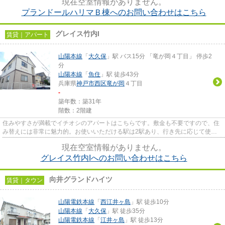
現在空室情報がありません。
プランドールハリマＢ棟へのお問い合わせはこちら
グレイス竹内I
賃貸｜アパート
山陽本線
「
大久保
」駅 バス15分 「竜が岡４丁目」 停歩2
分
山陽本線
「
魚住
」駅 徒歩43分
兵庫県
神戸市西区
竜が岡
４丁目
-
築年数：築31年
階数：2階建
住みやすさが満載でイチオシのアパートはこちらです。敷金も不要ですので、住
み替えには非常に魅力的。お使いいただける駅は2駅あり、行き先に応じて使い
分けができます。夏も冬もお部...
現在空室情報がありません。
グレイス竹内Iへのお問い合わせはこちら
向井グランドハイツ
賃貸｜タウン
山陽電鉄本線
「
西江井ヶ島
」駅 徒歩10分
山陽本線
「
大久保
」駅 徒歩35分
山陽電鉄本線
「
江井ヶ島
」駅 徒歩13分