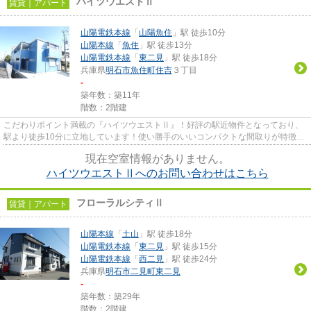
ハイツウエストⅡ
賃貸｜アパート
山陽電鉄本線
「
山陽魚住
」駅 徒歩10分
山陽本線
「
魚住
」駅 徒歩13分
山陽電鉄本線
「
東二見
」駅 徒歩18分
兵庫県
明石市
魚住町住吉
３丁目
-
築年数：築11年
階数：2階建
こだわりポイント満載の『ハイツウエストⅡ』！好評の駅近物件となっており、
駅より徒歩10分に立地しています！使い勝手のいいコンパクトな間取りが特徴！
住まい探しをサポートするリン...
現在空室情報がありません。
ハイツウエストⅡへのお問い合わせはこちら
フローラルシティⅡ
賃貸｜アパート
山陽本線
「
土山
」駅 徒歩18分
山陽電鉄本線
「
東二見
」駅 徒歩15分
山陽電鉄本線
「
西二見
」駅 徒歩24分
兵庫県
明石市
二見町東二見
-
築年数：築29年
階数：2階建