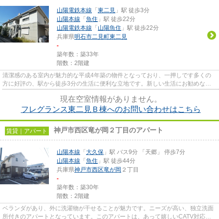
山陽電鉄本線
「
東二見
」駅 徒歩3分
山陽本線
「
魚住
」駅 徒歩22分
山陽電鉄本線
「
山陽魚住
」駅 徒歩22分
兵庫県
明石市
二見町東二見
-
築年数：築33年
階数：2階建
清潔感のある室内が魅力的な平成4年築の物件となっており、一押しです多くの
方に好評の、駅から徒歩3分の生活に便利な立地です。新しい生活にお勧めなの
が、こちらのアパートです。明...
現在空室情報がありません。
フレグランス東二見Ｂ棟へのお問い合わせはこちら
神戸市西区竜が岡２丁目のアパート
賃貸｜アパート
山陽本線
「
大久保
」駅 バス9分 「天郷」 停歩7分
山陽本線
「
魚住
」駅 徒歩44分
兵庫県
神戸市西区
竜が岡
２丁目
-
築年数：築30年
階数：2階建
ベランダがあり、外に洗濯物が干せることが魅力です。ニーズが高い、独立洗面
所付きのアパートとなっています。このアパートは、あって嬉しいCATV対応の