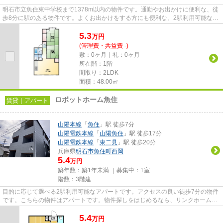
明石市立魚住東中学校まで1378m以内の物件です。通勤やお出かけに便利な、徒
歩8分に駅のある物件です。よくお出かけをする方にも便利な、2駅利用可能な物
件です。こちらの物件はアパー...
5.3
万
円
(管理費・共益費 -)
敷：0ヶ月｜礼：0ヶ月
所在階：1階
間取り：2LDK
面積：48.00㎡
ロボットホーム魚住
賃貸｜アパート
山陽本線
「
魚住
」駅 徒歩7分
山陽電鉄本線
「
山陽魚住
」駅 徒歩17分
山陽電鉄本線
「
東二見
」駅 徒歩20分
兵庫県
明石市
魚住町西岡
5.4
万円
築年数：築1年未満 ｜募集中：
1室
階数：3階建
目的に応じて選べる2駅利用可能なアパートです。アクセスの良い徒歩7分の物件
です。こちらの物件はアパートです。物件探しをはじめるなら、リンクホームに
お任せください。お客様のご...
5.4
万
円