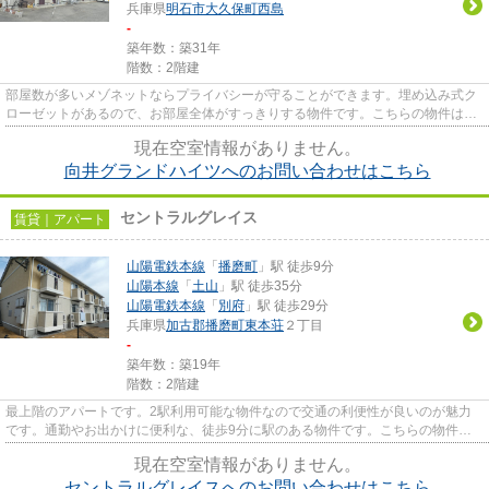
兵庫県
明石市
大久保町西島
-
築年数：築31年
階数：2階建
部屋数が多いメゾネットならプライバシーが守ることができます。埋め込み式ク
ローゼットがあるので、お部屋全体がすっきりする物件です。こちらの物件はシ
ステムキッチンが用意されて...
現在空室情報がありません。
向井グランドハイツへのお問い合わせはこちら
セントラルグレイス
賃貸｜アパート
山陽電鉄本線
「
播磨町
」駅 徒歩9分
山陽本線
「
土山
」駅 徒歩35分
山陽電鉄本線
「
別府
」駅 徒歩29分
兵庫県
加古郡播磨町
東本荘
２丁目
-
築年数：築19年
階数：2階建
最上階のアパートです。2駅利用可能な物件なので交通の利便性が良いのが魅力
です。通勤やお出かけに便利な、徒歩9分に駅のある物件です。こちらの物件は
アパートです。リンクホームへ...
現在空室情報がありません。
セントラルグレイスへのお問い合わせはこちら