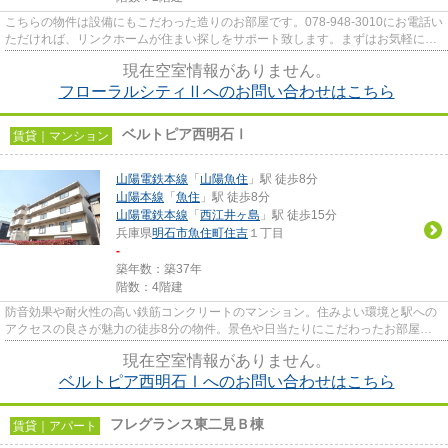
こちらの物件は設備にもこだわった造りのお部屋です。078-948-3010にお電話い
ただければ、リンクホームが住まい探しをサポート致します。まずはお気軽にご
連絡ください。
現在空室情報がありません。
フローラルシティⅡへのお問い合わせはこちら
ベルトピア西明石Ⅰ
賃貸｜マンション
山陽電鉄本線
「
山陽魚住
」駅 徒歩8分
山陽本線
「
魚住
」駅 徒歩8分
山陽電鉄本線
「
西江井ヶ島
」駅 徒歩15分
兵庫県
明石市
魚住町住吉
１丁目
-
築年数：築37年
階数：4階建
防音効果や耐火性の高い鉄筋コンクリートのマンション。住みよい環境と駅への
アクセスの良さが魅力の徒歩8分の物件。景色や日当たりにこだわったお部屋探
しをしている方にオススメの物...
現在空室情報がありません。
ベルトピア西明石Ⅰへのお問い合わせはこちら
フレグランス東二見Ｂ棟
賃貸｜アパート