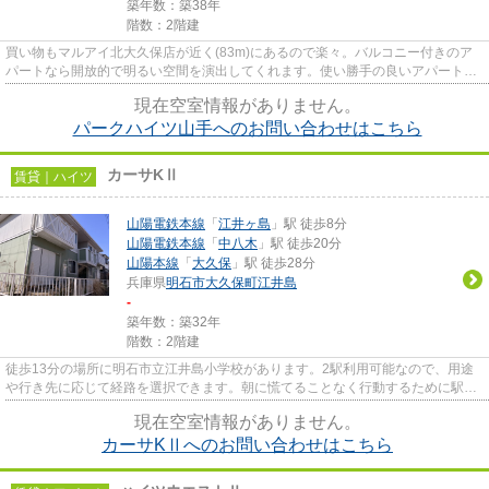
築年数：築38年
階数：2階建
買い物もマルアイ北大久保店が近く(83m)にあるので楽々。バルコニー付きのア
パートなら開放的で明るい空間を演出してくれます。使い勝手の良いアパートで
イチオシの物件です。引っ越す...
現在空室情報がありません。
パークハイツ山手へのお問い合わせはこちら
カーサKⅡ
賃貸｜ハイツ
山陽電鉄本線
「
江井ヶ島
」駅 徒歩8分
山陽電鉄本線
「
中八木
」駅 徒歩20分
山陽本線
「
大久保
」駅 徒歩28分
兵庫県
明石市
大久保町江井島
-
築年数：築32年
階数：2階建
徒歩13分の場所に明石市立江井島小学校があります。2駅利用可能なので、用途
や行き先に応じて経路を選択できます。朝に慌てることなく行動するために駅か
ら徒歩8分の駅近ハイツはいか...
現在空室情報がありません。
カーサKⅡへのお問い合わせはこちら