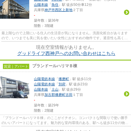
山陽本線
「
魚住
」駅 徒歩50分車12分
兵庫県
神戸市西区
上新地
２丁目
-
築年数：築36年
階数：3階建
最上階なので上階にいる住人の生活音が気になりません。洗面化粧台があります
ので、いつまでも美に気を使いたい女性におすすめの物件です。遮音性も高くて
しっかりとした造りの鉄骨造...
現在空室情報がありません。
グッドライフ西神戸へのお問い合わせはこちら
プランドールハリマＢ棟
賃貸｜アパート
山陽電鉄本線
「
播磨町
」駅 徒歩11分
山陽電鉄本線
「
別府
」駅 徒歩23分
山陽本線
「
土山
」駅 徒歩29分
兵庫県
加古郡播磨町
古田
１丁目
-
築年数：築29年
階数：2階建
「プランドールハリマＢ棟」のここがイチオシ。コンパクトな間取りで使い勝手
のいいアパートになってます。魅力的な室内環境のある、駅へも徒歩11分の物件
です。2駅利用できる場所にあ...