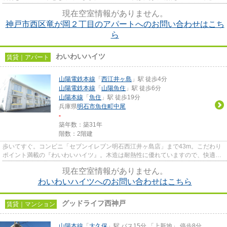
アパートとなっています。落ち...
現在空室情報がありません。
神戸市西区竜が岡２丁目のアパートへのお問い合わせはこち
ら
わいわいハイツ
賃貸｜アパート
山陽電鉄本線
「
西江井ヶ島
」駅 徒歩4分
山陽電鉄本線
「
山陽魚住
」駅 徒歩6分
山陽本線
「
魚住
」駅 徒歩19分
兵庫県
明石市
魚住町中尾
-
築年数：築31年
階数：2階建
歩いてすぐ。コンビニ「セブンイレブン明石西江井ヶ島店」まで43m。こだわり
ポイント満載の『わいわいハイツ』。木造は耐熱性に優れていますので、快適な
夏を過ごせます。高ニーズな駅...
現在空室情報がありません。
わいわいハイツへのお問い合わせはこちら
グッドライフ西神戸
賃貸｜マンション
山陽本線
「
大久保
」駅 バス15分 「上新地」 停歩8分