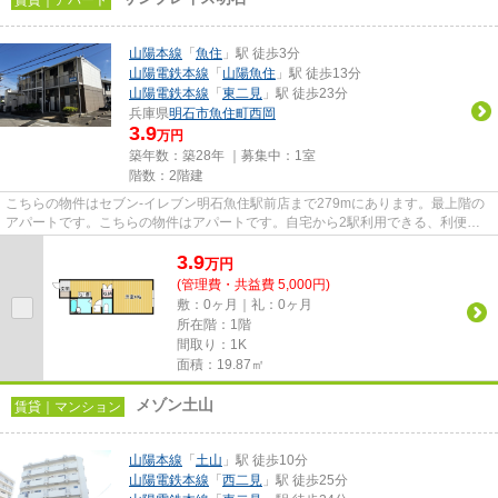
山陽本線
「
魚住
」駅 徒歩3分
山陽電鉄本線
「
山陽魚住
」駅 徒歩13分
山陽電鉄本線
「
東二見
」駅 徒歩23分
兵庫県
明石市
魚住町西岡
3.9
万円
築年数：築28年 ｜募集中：
1室
階数：2階建
こちらの物件はセブン-イレブン明石魚住駅前店まで279mにあります。最上階の
アパートです。こちらの物件はアパートです。自宅から2駅利用できる、利便性
の高いアパートです。明石市は...
3.9
万
円
(管理費・共益費 5,000円)
敷：0ヶ月｜礼：0ヶ月
所在階：1階
間取り：1K
面積：19.87㎡
メゾン土山
賃貸｜マンション
山陽本線
「
土山
」駅 徒歩10分
山陽電鉄本線
「
西二見
」駅 徒歩25分