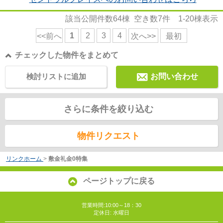
該当公開件数
64
棟 空き数
7
件
1-20
棟表示
1
2
3
4
<<前へ
次へ>>
最初
チェックした物件をまとめて
検討リストに追加
お問い合わせ
さらに条件を絞り込む
物件リクエスト
リンクホーム
>
敷金礼金0特集
ページトップに戻る
営業時間:10:00～18：30
定休日: 水曜日