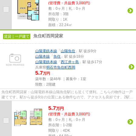
(管理費・共益費 3,000円)
敷：0ヶ月｜礼：0ヶ月
所在階：3階
間取り：1K
面積：22.24㎡
魚住町西岡貸家
賃貸｜一戸建て
山陽電鉄本線
「
山陽魚住
」駅 徒歩9分
山陽本線
「
魚住
」駅 徒歩18分
山陽電鉄本線
「
西江井ヶ島
」駅 徒歩17分
兵庫県
明石市
魚住町西岡
5.7
万円
築年数：築46年 ｜募集中：
1室
階数：2階建
魚住町西岡貸家：山陽電鉄本線山陽魚住駅にも近くて便利。こちらの物件は一戸
建てです。駅から徒歩9分の位置にある物件なので、アクセスも良好です。2駅利
用可能でアクセスの良い一戸...
5.7
万
円
(管理費・共益費 3,000円)
敷：0ヶ月｜礼：0ヶ月
所在階：1-2階
間取り：4DK
面積：64.59㎡