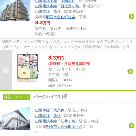
山陽電鉄本線
「
山陽魚住
」駅 徒歩5分
山陽電鉄本線
「
西江井ヶ島
」駅 徒歩9分
山陽本線
「
魚住
」駅 徒歩12分
兵庫県
明石市
魚住町住吉
２丁目
8.3
万円
築年数：築32年 ｜募集中：
1室
階数：6階建
機能性やデザインが特徴的なお部屋。エレベータ付き物件なので室内の上り下り
も楽々です。オートロック付きのマンションなので訪問販売などの勧誘にも困り
ません。2つの路線が利用可能...
8.3
万
円
(管理費・共益費 5,000円)
敷：0ヶ月｜礼：0ヶ月
所在階：4階
間取り：3LDK
面積：64.02㎡
パークハイツ山手
賃貸｜アパート
山陽本線
「
大久保
」駅 徒歩30分
山陽本線
「
魚住
」駅 徒歩42分
山陽電鉄本線
「
江井ヶ島
」駅 徒歩44分
兵庫県
明石市
大久保町山手台
２丁目
-