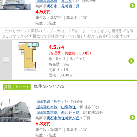
山陽電鉄本線
「
東二見
」駅 徒歩24分
兵庫県
明石市
二見町西二見
4.5
万円
築年数：築37年 ｜募集中：
1室
階数：5階建
こだわりポイント満載の『メゾン土山』！目的によってさまざまな構造形式を選
ぶことができるRC構造です◎移動の多い方に嬉しい駅から徒歩8分の物件です◎
使い勝手のよい間取りがポイント...
4.5
万
円
(管理費・共益費 3,000円)
敷：0ヶ月｜礼：0ヶ月
所在階：2階
間取り：1R
面積：33.00㎡
魚住Ｓハイツ35
賃貸｜アパート
山陽本線
「
魚住
」駅 徒歩8分
山陽電鉄本線
「
山陽魚住
」駅 徒歩20分
山陽電鉄本線
「
西江井ヶ島
」駅 徒歩19分
兵庫県
明石市
魚住町錦が丘
１丁目
5.3
万円
築年数：築38年 ｜募集中：
1室
階数：2階建