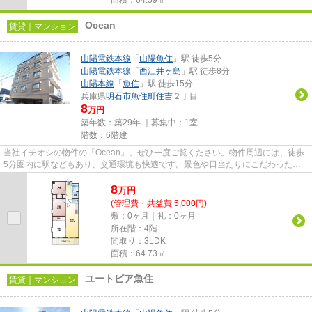
Ocean
賃貸｜マンション
山陽電鉄本線
「
山陽魚住
」駅 徒歩5分
山陽電鉄本線
「
西江井ヶ島
」駅 徒歩8分
山陽本線
「
魚住
」駅 徒歩15分
兵庫県
明石市
魚住町住吉
２丁目
8
万円
築年数：築29年 ｜募集中：
1室
階数：6階建
当社イチオシの物件の「Ocean」。ぜひ一度ご覧ください。物件周辺には、徒歩
5分圏内に駅などもあり、交通環境も快適です。景色や日当たりにこだわったお
部屋探しをしている方にオスス...
8
万
円
(管理費・共益費 5,000円)
敷：0ヶ月｜礼：0ヶ月
所在階：4階
間取り：3LDK
面積：64.73㎡
ユートピア魚住
賃貸｜マンション