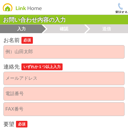
電話する
お問い合わせ内容の入力
入力
確認
送信
お名前
必須
連絡先
いずれか１つ以上入力
要望
必須