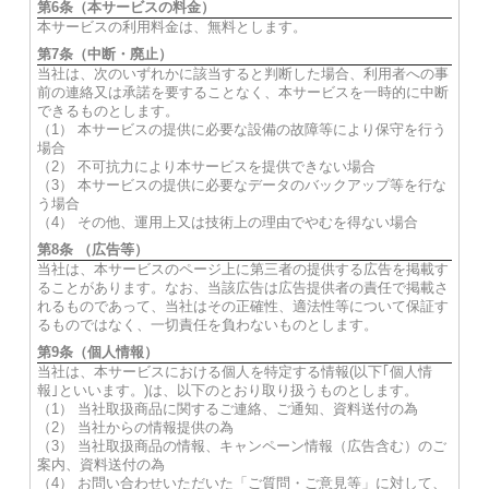
第6条（本サービスの料金）
本サービスの利用料金は、無料とします。
第7条（中断・廃止）
当社は、次のいずれかに該当すると判断した場合、利用者への事
前の連絡又は承諾を要することなく、本サービスを一時的に中断
できるものとします。
（1） 本サービスの提供に必要な設備の故障等により保守を行う
場合
（2） 不可抗力により本サービスを提供できない場合
（3） 本サービスの提供に必要なデータのバックアップ等を行な
う場合
（4） その他、運用上又は技術上の理由でやむを得ない場合
第8条 （広告等）
当社は、本サービスのページ上に第三者の提供する広告を掲載す
ることがあります。なお、当該広告は広告提供者の責任で掲載さ
れるものであって、当社はその正確性、適法性等について保証す
るものではなく、一切責任を負わないものとします。
第9条（個人情報）
当社は、本サービスにおける個人を特定する情報(以下｢個人情
報｣といいます。)は、以下のとおり取り扱うものとします。
（1） 当社取扱商品に関するご連絡、ご通知、資料送付の為
（2） 当社からの情報提供の為
（3） 当社取扱商品の情報、キャンペーン情報（広告含む）のご
案内、資料送付の為
（4） お問い合わせいただいた「ご質問・ご意見等」に対して、