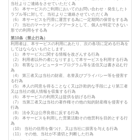
当社よりご連絡をさせていただく為
（5） 本サービスのご利用においてのお問い合わせ・発生したト
ラブル等に対して、当社よりご連絡させていただく為
（6） 本サービスを円滑に運営する為に一定期間の保管をする為
（7） 当社のマーケティングデータとして、個人が特定できない
形での利用をする為
第10条（禁止行為）
利用者は、本サービスの利用にあたり、次の各項に定める行為を
してはならないものとします。
（1） 本サービスに関する情報を改ざんする行為
（2） 利用者以外の者になりすまして本サービスを利用する行為
（3） 有害なコンピュータープログラム等を送信又は書き込む行
為
（4） 第三者又は当社の財産、名誉及びプライバシー等を侵害す
る行為
（5） 本人の同意を得ることなく又は詐欺的な手段により第三者
又は当社の個人情報を収集する行為
（6） 本サービスの利用又は提供を妨げる行為
（7） 当第三者又は当社の著作権その他の知的財産権を侵害する
行為
（8） 法令又は公序良俗に反する行為
（9） 本サービスを利用した営業活動その他営利を目的とする行
為
（10） 当社の信用を傷つけ、又は当社に損害を与える行為
（11） その他、当社が不適切と判断した行為