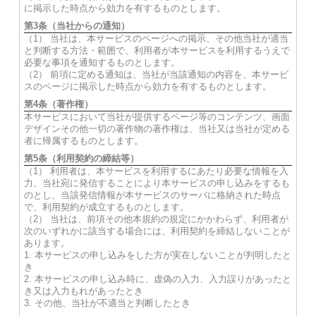
に掲示した時点から効力を有するものとします。
第3条（当社からの通知）
（1） 当社は、本サービスのページへの掲示、その他当社が適当
と判断する方法・範囲で、利用者が本サービスを利用するうえで
必要な事項を通知するものとします。
（2） 前項に定める通知は、当社が当該通知の内容を、本サービ
スのページに掲示した時点から効力を有するものとします。
第4条（著作権）
本サービスにおいて当社が提供するページ等のコンテンツ、画面
デザインその他一切の著作物の著作権は、当社又は当社が定める
者に帰属するものとします。
第5条（利用契約の締結等）
（1） 利用者は、本サービスを利用するにあたり必要な情報を入
力、当社宛に発信することにより本サービスの申し込みをするも
のとし、当該発信情報が本サービスのサーバに格納された時点
で、利用契約が成立するものとします。
（2） 当社は、前項その他本規約の規定にかかわらず、利用者が
次のいずれかに該当する場合には、利用契約を締結しないことが
あります。
1. 本サービスの申し込みをした方が実在しないことが判明したと
き
2. 本サービスの申し込み時に、虚偽の入力、入力誤りがあったと
き又は入力もれがあったとき
3. その他、当社が不適当と判断したとき