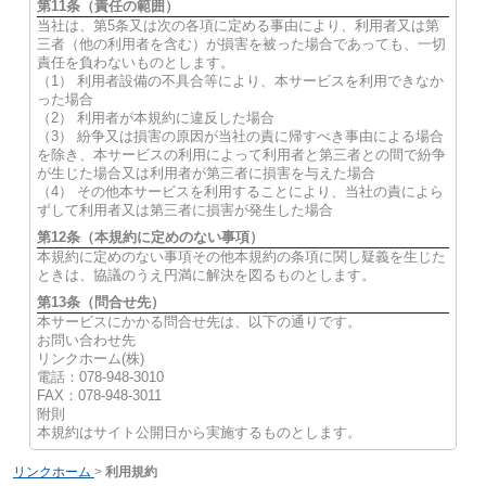
第11条（責任の範囲）
当社は、第5条又は次の各項に定める事由により、利用者又は第
三者（他の利用者を含む）が損害を被った場合であっても、一切
責任を負わないものとします。
（1） 利用者設備の不具合等により、本サービスを利用できなか
った場合
（2） 利用者が本規約に違反した場合
（3） 紛争又は損害の原因が当社の責に帰すべき事由による場合
を除き、本サービスの利用によって利用者と第三者との間で紛争
が生じた場合又は利用者が第三者に損害を与えた場合
（4） その他本サービスを利用することにより、当社の責によら
ずして利用者又は第三者に損害が発生した場合
第12条（本規約に定めのない事項）
本規約に定めのない事項その他本規約の条項に関し疑義を生じた
ときは、協議のうえ円満に解決を図るものとします。
第13条（問合せ先）
本サービスにかかる問合せ先は、以下の通りです。
お問い合わせ先
リンクホーム(株)
電話：078-948-3010
FAX：078-948-3011
附則
本規約はサイト公開日から実施するものとします。
リンクホーム
>
利用規約