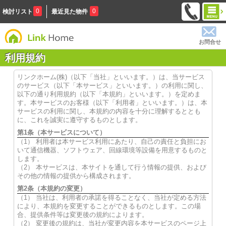
0
0
検討リスト
最近見た物件
お問合せ
利用規約
リンクホーム(株)（以下「当社」といいます。）は、当サービス
のサービス（以下「本サービス」といいます。）の利用に関し、
以下の通り利用規約（以下「本規約」といいます。）を定めま
す。本サービスのお客様（以下「利用者」といいます。）は、本
サービスの利用に関し、本規約の内容を十分に理解するととも
に、これを誠実に遵守するものとします。
第1条（本サービスについて）
（1） 利用者は本サービス利用にあたり、自己の責任と負担にお
いて通信機器、ソフトウェア、回線環境等設備を用意するものと
します。
（2） 本サービスは、本サイトを通して行う情報の提供、および
その他の情報の提供から構成されます。
第2条（本規約の変更）
（1） 当社は、利用者の承諾を得ることなく、当社が定める方法
により、本規約を変更することができるものとします。この場
合、提供条件等は変更後の規約によります。
（2） 変更後の規約は、当社が変更内容を本サービスのページ上