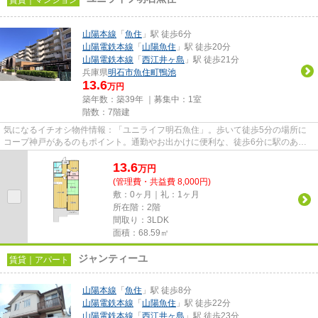
山陽本線
「
魚住
」駅 徒歩6分
山陽電鉄本線
「
山陽魚住
」駅 徒歩20分
山陽電鉄本線
「
西江井ヶ島
」駅 徒歩21分
兵庫県
明石市
魚住町鴨池
13.6
万円
築年数：築39年 ｜募集中：
1室
階数：7階建
気になるイチオシ物件情報：「ユニライフ明石魚住」。歩いて徒歩5分の場所に
コープ神戸があるのもポイント。通勤やお出かけに便利な、徒歩6分に駅のある
物件です。付近にある2つの駅は...
13.6
万
円
(管理費・共益費 8,000円)
敷：0ヶ月｜礼：1ヶ月
所在階：2階
間取り：3LDK
面積：68.59㎡
ジャンティーユ
賃貸｜アパート
山陽本線
「
魚住
」駅 徒歩8分
山陽電鉄本線
「
山陽魚住
」駅 徒歩22分
山陽電鉄本線
「
西江井ヶ島
」駅 徒歩23分