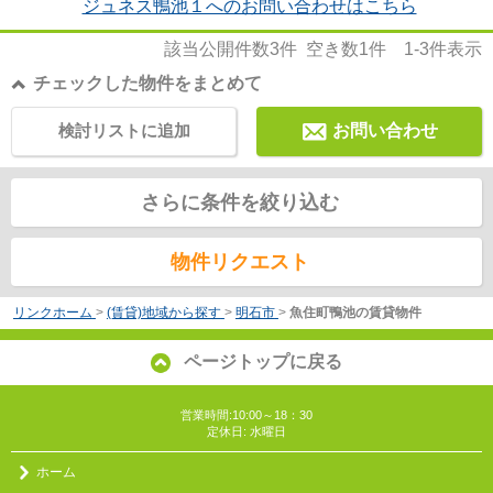
ジュネス鴨池１へのお問い合わせはこちら
該当公開件数
3
件 空き数
1
件
1-3
件表示
チェックした物件をまとめて
検討リストに追加
お問い合わせ
さらに条件を絞り込む
物件リクエスト
リンクホーム
>
(賃貸)地域から探す
>
明石市
>
魚住町鴨池の賃貸物件
ページトップに戻る
営業時間:10:00～18：30
定休日: 水曜日
ホーム