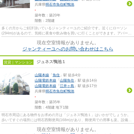
兵庫県
明石市
魚住町鴨池
-
築年数：築20年
階数：2階建
多くの方からご好評頂いているジャンティーユのご紹介です。近くにローソン
(294m)があるので、気軽に夜食や飲み物を買いに行くことができます。アパート
の周辺に駅が2つあり、よく電車...
現在空室情報がありません。
ジャンティーユへのお問い合わせはこちら
ジュネス鴨池１
賃貸｜マンション
山陽本線
「
魚住
」駅 徒歩4分
山陽電鉄本線
「
山陽魚住
」駅 徒歩14分
山陽電鉄本線
「
江井ヶ島
」駅 徒歩17分
兵庫県
明石市
魚住町鴨池
-
築年数：築35年
階数：4階建 地下1階
明石市周辺にある物件をお求めの方は「ジュネス鴨池１」はいかがでしょうか。
歩いてすぐの場所には明石西郵便局(168m)があり、郵便局での用事も楽。設備や
外観が充実しているマンショ...
現在空室情報がありません。