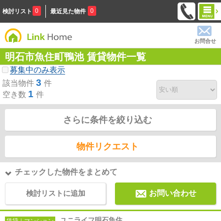
0
0
検討リスト
最近見た物件
お問合せ
明石市魚住町鴨池 賃貸物件一覧
募集中のみ表示
3
該当物件
件
1
空き数
件
さらに条件を絞り込む
物件リクエスト
チェックした物件をまとめて
検討リストに追加
お問い合わせ
ユニライフ明石魚住
賃貸｜マンション