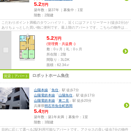
5.2
万円
築年数：築37年 ｜募集中：
1室
階数：2階建
こだわりポイント満載のタウンハイツⅠ。近くにはファミリーマート(徒歩2分)が
ありちょっとした買い物に便利です。最上階のアパートです。こちらの物件はア
パートです。明石市に詳しい...
5.2
万
円
(管理費・共益費 -)
敷：0ヶ月｜礼：0ヶ月
所在階：2階
間取り：3LDK
面積：62.34㎡
ロボットホーム魚住
賃貸｜アパート
山陽本線
「
魚住
」駅 徒歩7分
山陽電鉄本線
「
山陽魚住
」駅 徒歩17分
山陽電鉄本線
「
東二見
」駅 徒歩20分
兵庫県
明石市
魚住町西岡
5.4
万円
築年数：築1年未満 ｜募集中：
1室
階数：3階建
目的に応じて選べる2駅利用可能なアパートです。アクセスの良い徒歩7分の物件