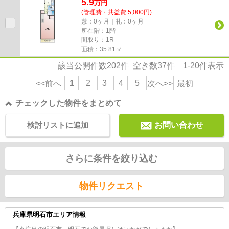
5.9
万
円
(管理費・共益費 5,000円)
敷：0ヶ月｜礼：0ヶ月
所在階：1階
間取り：1R
面積：35.81㎡
該当公開件数
202
件 空き数
37
件
1-20
件表示
1
2
3
4
5
<<前へ
次へ>>
最初
チェックした物件をまとめて
検討リストに追加
お問い合わせ
さらに条件を絞り込む
物件リクエスト
兵庫県明石市エリア情報