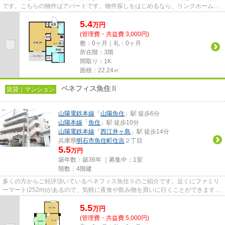
です。こちらの物件はアパートです。物件探しをはじめるなら、リンクホームに
お任せください。お客様のご...
5.4
万
円
(管理費・共益費 3,000円)
敷：0ヶ月｜礼：0ヶ月
所在階：3階
間取り：1K
面積：22.24㎡
ベネフィス魚住Ⅱ
賃貸｜マンション
山陽電鉄本線
「
山陽魚住
」駅 徒歩6分
山陽本線
「
魚住
」駅 徒歩10分
山陽電鉄本線
「
西江井ヶ島
」駅 徒歩14分
兵庫県
明石市
魚住町住吉
２丁目
5.5
万円
築年数：築36年 ｜募集中：
1室
階数：4階建
多くの方からご好評頂いているベネフィス魚住Ⅱのご紹介です。近くにファミリ
ーマート(252m)があるので、気軽に夜食や飲み物を買いに行くことができます。
需要の高い、駅近の物件となっ...
5.5
万
円
(管理費・共益費 5,000円)