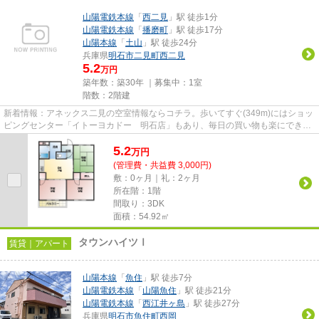
山陽電鉄本線
「
西二見
」駅 徒歩1分
山陽電鉄本線
「
播磨町
」駅 徒歩17分
山陽本線
「
土山
」駅 徒歩24分
兵庫県
明石市
二見町西二見
5.2
万円
築年数：築30年 ｜募集中：
1室
階数：2階建
新着情報：アネックス二見の空室情報ならコチラ。歩いてすぐ(349m)にはショッ
ピングセンター「イトーヨカドー 明石店」もあり、毎日の買い物も楽にできま
す。お好きな駅が選べるのが2...
5.2
万
円
(管理費・共益費 3,000円)
敷：0ヶ月｜礼：2ヶ月
所在階：1階
間取り：3DK
面積：54.92㎡
タウンハイツⅠ
賃貸｜アパート
山陽本線
「
魚住
」駅 徒歩7分
山陽電鉄本線
「
山陽魚住
」駅 徒歩21分
山陽電鉄本線
「
西江井ヶ島
」駅 徒歩27分
兵庫県
明石市
魚住町西岡