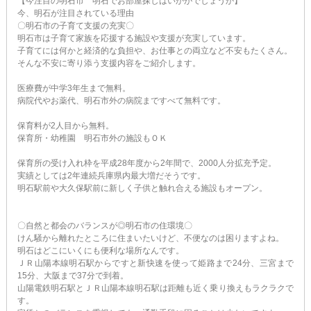
【今注目の明石市 明石でお部屋探しはいかがでしょうか】
今、明石が注目されている理由
〇明石市の子育て支援の充実〇
明石市は子育て家族を応援する施設や支援が充実しています。
子育てには何かと経済的な負担や、お仕事との両立など不安もたくさん。
そんな不安に寄り添う支援内容をご紹介します。
医療費が中学3年生まで無料。
病院代やお薬代、明石市外の病院まですべて無料です。
保育料が2人目から無料。
保育所・幼稚園 明石市外の施設もＯＫ
保育所の受け入れ枠を平成28年度から2年間で、2000人分拡充予定。
実績としては2年連続兵庫県内最大増だそうです。
明石駅前や大久保駅前に新しく子供と触れ合える施設もオープン。
〇自然と都会のバランスが◎明石市の住環境〇
けん騒から離れたところに住まいたいけど、不便なのは困りますよね。
明石はどこにいくにも便利な場所なんです。
ＪＲ山陽本線明石駅からですと新快速を使って姫路まで24分、三宮まで
15分、大阪まで37分で到着。
山陽電鉄明石駅とＪＲ山陽本線明石駅は距離も近く乗り換えもラクラクで
す。