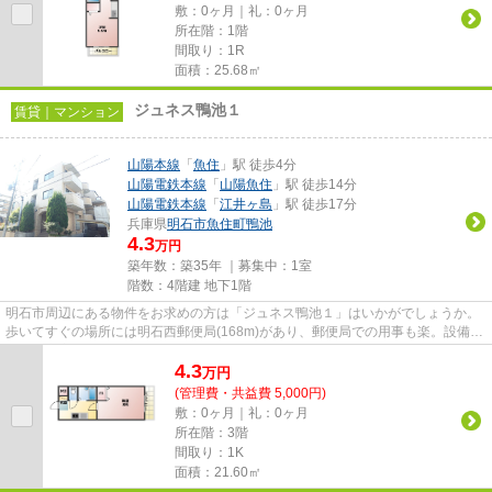
敷：0ヶ月｜礼：0ヶ月
所在階：1階
間取り：1R
面積：25.68㎡
ジュネス鴨池１
賃貸｜マンション
山陽本線
「
魚住
」駅 徒歩4分
山陽電鉄本線
「
山陽魚住
」駅 徒歩14分
山陽電鉄本線
「
江井ヶ島
」駅 徒歩17分
兵庫県
明石市
魚住町鴨池
4.3
万円
築年数：築35年 ｜募集中：
1室
階数：4階建 地下1階
明石市周辺にある物件をお求めの方は「ジュネス鴨池１」はいかがでしょうか。
歩いてすぐの場所には明石西郵便局(168m)があり、郵便局での用事も楽。設備や
外観が充実しているマンショ...
4.3
万
円
(管理費・共益費 5,000円)
敷：0ヶ月｜礼：0ヶ月
所在階：3階
間取り：1K
面積：21.60㎡