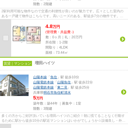
階数：2階建
2駅利用可能な物件なので交通の利便性が良いのが魅力です。広々とした室内の
ある一戸建て物件はこちらです。高いニーズのある、駅徒歩7分の物件です。明
石市や山陽本線魚住付近の賃貸...
4.8
万
円
(管理費・共益費 -)
敷：0ヶ月｜礼：20万円
所在階：1-2階
間取り：4LDK
面積：73.44㎡
増田ハイツ
賃貸｜マンション
山陽本線
「
魚住
」駅 徒歩10分
山陽電鉄本線
「
山陽魚住
」駅 徒歩22分
山陽電鉄本線
「
東二見
」駅 徒歩25分
兵庫県
明石市
魚住町清水
5
万円
築年数：築44年 ｜募集中：
1室
階数：3階建
多くの方からご好評頂いている増田ハイツのご紹介！朝に慌てることなく行動す
るために駅から徒歩10分の駅近マンションはいかがでしょうか☆設備良し・外観
良しのイチオシの物件☆明石市...