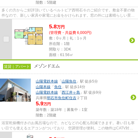
階数：5階建
多くの方からご好評頂いているベルトピア西明石６のご紹介です。敷金不要の物
件なので、新しい家具や家電にお金をかけられます。窓の外には素晴らしい景色
が広がるマンションです。簡...
5.8
万
円
(管理費・共益費 6,000円)
敷：0ヶ月｜礼：1ヶ月
所在階：1階
間取り：3DK
面積：61.56㎡
メゾンドエム
賃貸｜アパート
山陽電鉄本線
「
山陽魚住
」駅 徒歩5分
山陽本線
「
魚住
」駅 徒歩14分
山陽電鉄本線
「
西江井ヶ島
」駅 徒歩9分
兵庫県
明石市
魚住町住吉
２丁目
5.9
万円
築年数：築18年 ｜募集中：
1室
階数：2階建
浴室乾燥機付きのお風呂場なので、カビなどの心配も削減できます。暑い日も寒
い日でも使えるエアコンがついており、空調管理が便利。この物件はCATV対応
なので、面倒な工事を省けます...