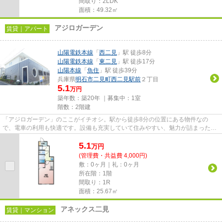
間取り：2LDK
面積：49.32㎡
アジロガーデン
賃貸｜アパート
山陽電鉄本線
「
西二見
」駅 徒歩8分
山陽電鉄本線
「
東二見
」駅 徒歩17分
山陽本線
「
魚住
」駅 徒歩39分
兵庫県
明石市
二見町西二見駅前
２丁目
5.1
万円
築年数：築20年 ｜募集中：
1室
階数：2階建
「アジロガーデン」のここがイチオシ。駅から徒歩8分の位置にある物件なの
で、電車の利用も快適です。設備も充実していて住みやすい、魅力が詰まったア
パートです。賃貸住宅をお探しの...
5.1
万
円
(管理費・共益費 4,000円)
敷：0ヶ月｜礼：0ヶ月
所在階：1階
間取り：1R
面積：25.67㎡
アネックス二見
賃貸｜マンション