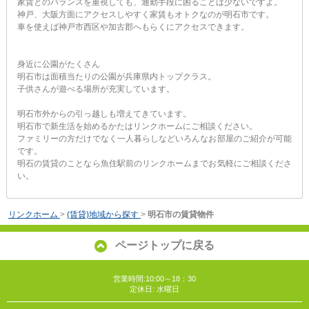
家賃とのバランスを重視しても、通勤手段に困ることは少ないですよ。
神戸、大阪方面にアクセスしやすく家賃もオトクなのが明石市です。
車を使えば神戸市西区や加古郡へもらくにアクセスできます。
身近に公園がたくさん
明石市は面積当たりの公園が兵庫県内トップクラス。
子供さんが遊べる場所が充実しています。
明石市外からの引っ越しも増えてきています。
明石市で新生活を始めるかたはリンクホームにご相談ください。
ファミリーの方だけでなく一人暮らしなどいろんなお部屋のご紹介が可能
です。
明石の賃貸のことなら魚住駅前のリンクホームまでお気軽にご相談くださ
い。
リンクホーム
>
(賃貸)地域から探す
>
明石市の賃貸物件
ページトップに戻る
営業時間:10:00～18：30
定休日: 水曜日