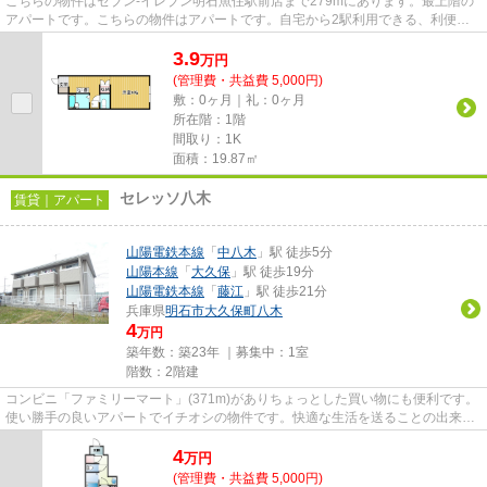
こちらの物件はセブン-イレブン明石魚住駅前店まで279mにあります。最上階の
アパートです。こちらの物件はアパートです。自宅から2駅利用できる、利便性
の高いアパートです。明石市は...
3.9
万
円
(管理費・共益費 5,000円)
敷：0ヶ月｜礼：0ヶ月
所在階：1階
間取り：1K
面積：19.87㎡
セレッソ八木
賃貸｜アパート
山陽電鉄本線
「
中八木
」駅 徒歩5分
山陽本線
「
大久保
」駅 徒歩19分
山陽電鉄本線
「
藤江
」駅 徒歩21分
兵庫県
明石市
大久保町八木
4
万円
築年数：築23年 ｜募集中：
1室
階数：2階建
コンビニ「ファミリーマート」(371m)がありちょっとした買い物にも便利です。
使い勝手の良いアパートでイチオシの物件です。快適な生活を送ることの出来
る、エアコン付きの物件です。...
4
万
円
(管理費・共益費 5,000円)