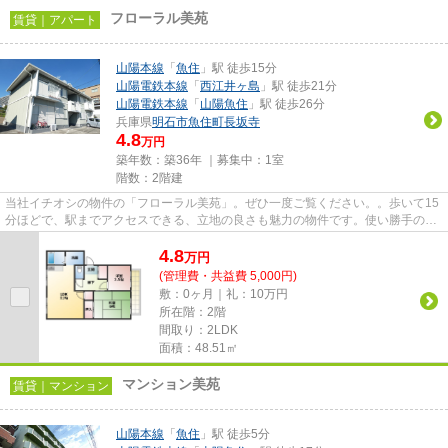
フローラル美苑
賃貸｜アパート
山陽本線
「
魚住
」駅 徒歩15分
山陽電鉄本線
「
西江井ヶ島
」駅 徒歩21分
山陽電鉄本線
「
山陽魚住
」駅 徒歩26分
兵庫県
明石市
魚住町長坂寺
4.8
万円
築年数：築36年 ｜募集中：
1室
階数：2階建
当社イチオシの物件の「フローラル美苑」。ぜひ一度ご覧ください。。歩いて15
分ほどで、駅までアクセスできる、立地の良さも魅力の物件です。使い勝手のい
いコンパクトな間取りが特徴...
4.8
万
円
(管理費・共益費 5,000円)
敷：0ヶ月｜礼：10万円
所在階：2階
間取り：2LDK
面積：48.51㎡
マンション美苑
賃貸｜マンション
山陽本線
「
魚住
」駅 徒歩5分