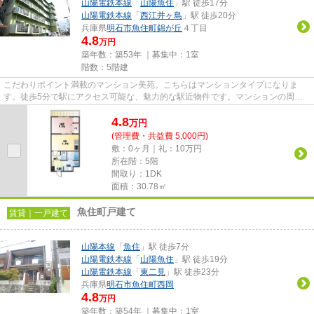
山陽電鉄本線
「
山陽魚住
」駅 徒歩17分
山陽電鉄本線
「
西江井ヶ島
」駅 徒歩20分
兵庫県
明石市
魚住町錦が丘
４丁目
4.8
万円
築年数：築53年 ｜募集中：
1室
階数：5階建
こだわりポイント満載のマンション美苑。こちらはマンションタイプになりま
す。徒歩5分で駅にアクセス可能な、魅力的な駅近物件です。マンションの周辺
に駅が2つあり、よく電車を利用...
4.8
万
円
(管理費・共益費 5,000円)
敷：0ヶ月｜礼：10万円
所在階：5階
間取り：1DK
面積：30.78㎡
魚住町戸建て
賃貸｜一戸建て
山陽本線
「
魚住
」駅 徒歩7分
山陽電鉄本線
「
山陽魚住
」駅 徒歩19分
山陽電鉄本線
「
東二見
」駅 徒歩23分
兵庫県
明石市
魚住町西岡
4.8
万円
築年数：築54年 ｜募集中：
1室