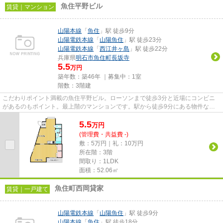
魚住平野ビル
賃貸｜マンション
山陽本線
「
魚住
」駅 徒歩9分
山陽電鉄本線
「
山陽魚住
」駅 徒歩23分
山陽電鉄本線
「
西江井ヶ島
」駅 徒歩22分
兵庫県
明石市
魚住町長坂寺
5.5
万円
築年数：築46年 ｜募集中：
1室
階数：3階建
こだわりポイント満載の魚住平野ビル。ローソンまで徒歩3分と近場にコンビニ
があるのもポイント。最上階のマンションです。駅から徒歩9分にある物件なの
で、電車利用が多い方にオスス...
5.5
万
円
(管理費・共益費 -)
敷：5万円｜礼：10万円
所在階：3階
間取り：1LDK
面積：52.06㎡
魚住町西岡貸家
賃貸｜一戸建て
山陽電鉄本線
「
山陽魚住
」駅 徒歩9分
山陽本線
「
魚住
」駅 徒歩18分