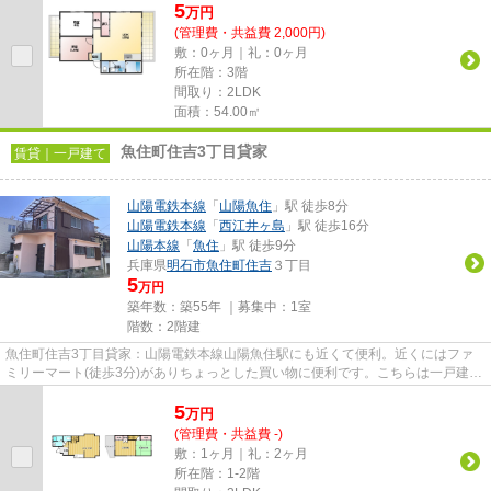
5
万
円
(管理費・共益費 2,000円)
敷：0ヶ月｜礼：0ヶ月
所在階：3階
間取り：2LDK
面積：54.00㎡
魚住町住吉3丁目貸家
賃貸｜一戸建て
山陽電鉄本線
「
山陽魚住
」駅 徒歩8分
山陽電鉄本線
「
西江井ヶ島
」駅 徒歩16分
山陽本線
「
魚住
」駅 徒歩9分
兵庫県
明石市
魚住町住吉
３丁目
5
万円
築年数：築55年 ｜募集中：
1室
階数：2階建
魚住町住吉3丁目貸家：山陽電鉄本線山陽魚住駅にも近くて便利。近くにはファ
ミリーマート(徒歩3分)がありちょっとした買い物に便利です。こちらは一戸建て
物件です。2駅利用ができて、...
5
万
円
(管理費・共益費 -)
敷：1ヶ月｜礼：2ヶ月
所在階：1-2階