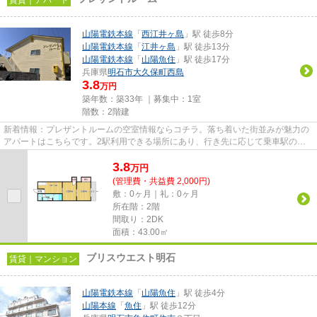
山陽電鉄本線
「
西江井ヶ島
」駅 徒歩8分
山陽電鉄本線
「
江井ヶ島
」駅 徒歩13分
山陽電鉄本線
「
山陽魚住
」駅 徒歩17分
兵庫県
明石市
大久保町西島
3.8
万円
築年数：築33年 ｜募集中：
1室
階数：2階建
新着情報：プレザントルームの空室情報ならコチラ。落ち着いた街並みが魅力の
アパートはこちらです。2駅利用できる場所にあり、行き先に応じて乗車駅の使
い分けができます。徒歩8分に...
3.8
万
円
(管理費・共益費 2,000円)
敷：0ヶ月｜礼：0ヶ月
所在階：2階
間取り：2DK
面積：43.00㎡
ブリスウエスト明石
賃貸｜マンション
山陽電鉄本線
「
山陽魚住
」駅 徒歩4分
山陽本線
「
魚住
」駅 徒歩12分