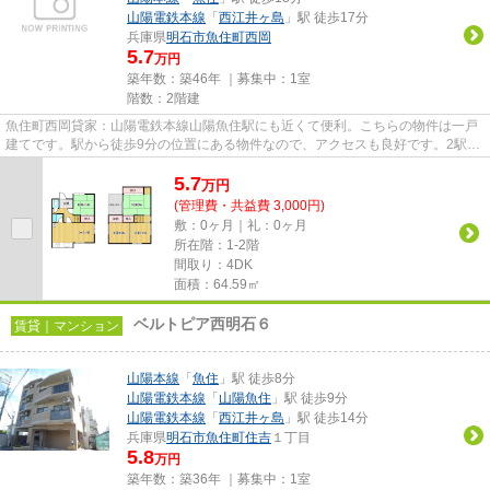
山陽電鉄本線
「
西江井ヶ島
」駅 徒歩17分
兵庫県
明石市
魚住町西岡
5.7
万円
築年数：築46年 ｜募集中：
1室
階数：2階建
魚住町西岡貸家：山陽電鉄本線山陽魚住駅にも近くて便利。こちらの物件は一戸
建てです。駅から徒歩9分の位置にある物件なので、アクセスも良好です。2駅利
用可能でアクセスの良い一戸...
5.7
万
円
(管理費・共益費 3,000円)
敷：0ヶ月｜礼：0ヶ月
所在階：1-2階
間取り：4DK
面積：64.59㎡
ベルトピア西明石６
賃貸｜マンション
山陽本線
「
魚住
」駅 徒歩8分
山陽電鉄本線
「
山陽魚住
」駅 徒歩9分
山陽電鉄本線
「
西江井ヶ島
」駅 徒歩14分
兵庫県
明石市
魚住町住吉
１丁目
5.8
万円
築年数：築36年 ｜募集中：
1室