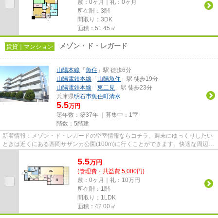
敷：0ヶ月｜礼：0ヶ月
所在階：3階
間取り：3DK
面積：51.45㎡
メゾン・ド・レガード
賃貸｜マンション
山陽本線
「
魚住
」駅 徒歩6分
山陽電鉄本線
「
山陽魚住
」駅 徒歩19分
山陽電鉄本線
「
東二見
」駅 徒歩23分
兵庫県
明石市
魚住町清水
5.5
万円
築年数：築37年 ｜募集中：
1室
階数：5階建
新着情報：メゾン・ド・レガードの空室情報ならコチラ。週末にゆっくりしたい
ときは近くにある西岡サザンカ公園(100m)に行くことができます。快適な周辺環
境のある、徒歩6分に駅のある...
5.5
万
円
(管理費・共益費 5,000円)
敷：0ヶ月｜礼：10万円
所在階：1階
間取り：1LDK
面積：42.00㎡