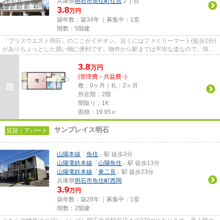
兵庫県
明石市
魚住町住吉
２丁目
3.8
万円
築年数：築34年 ｜募集中：
1室
階数：5階建
「ブリスウエスト明石」のここがイチオシ。近くにはファミリーマート(徒歩2分)
がありちょっとした買い物に便利です。物件から駅までは平坦な道なので、快適
に移動できます。目的に応じ...
3.8
万
円
(管理費・共益費 -)
敷：0ヶ月｜礼：2ヶ月
所在階：2階
間取り：1K
面積：19.95㎡
サンプレイス明石
賃貸｜アパート
山陽本線
「
魚住
」駅 徒歩3分
山陽電鉄本線
「
山陽魚住
」駅 徒歩13分
山陽電鉄本線
「
東二見
」駅 徒歩23分
兵庫県
明石市
魚住町西岡
3.9
万円
築年数：築28年 ｜募集中：
1室
階数：2階建