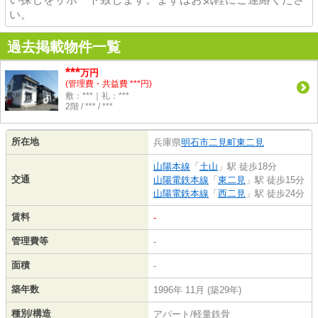
い。
過去掲載物件一覧
***
万円
(管理費・共益費 ***円)
敷：***｜礼：***
2階 / *** / ***
所在地
兵庫県
明石市
二見町東二見
山陽本線
「
土山
」駅 徒歩18分
交通
山陽電鉄本線
「
東二見
」駅 徒歩15分
山陽電鉄本線
「
西二見
」駅 徒歩24分
賃料
-
管理費等
-
面積
-
築年数
1996年 11月 (築29年)
種別/構造
アパート/軽量鉄骨