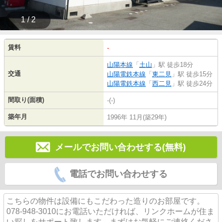
1 / 2
賃料
-
山陽本線
「
土山
」駅 徒歩18分
交通
山陽電鉄本線
「
東二見
」駅 徒歩15分
山陽電鉄本線
「
西二見
」駅 徒歩24分
間取り(面積)
-(-)
築年月
1996年 11月(築29年)
メールでお問い合わせする(無料)
電話でお問い合わせする
こちらの物件は設備にもこだわった造りのお部屋です。
078-948-3010にお電話いただければ、リンクホームが住ま
い探しをサポート致します。まずはお気軽にご連絡くださ