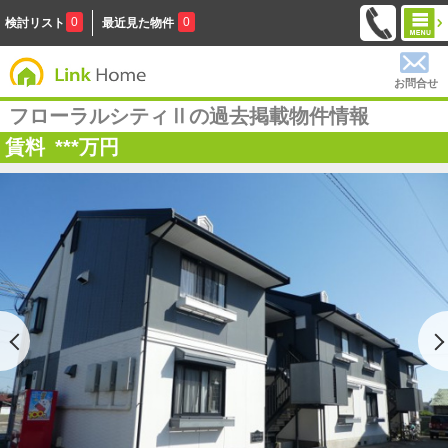
0
0
検討リスト
最近見た物件
お問合せ
フローラルシティⅡの過去掲載物件情報
賃料
***
万円