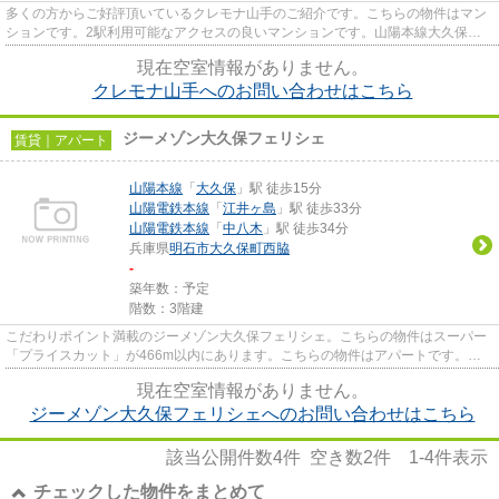
多くの方からご好評頂いているクレモナ山手のご紹介です。こちらの物件はマン
ションです。2駅利用可能なアクセスの良いマンションです。山陽本線大久保周
辺の事なら、uozumi@link-home...
現在空室情報がありません。
クレモナ山手へのお問い合わせはこちら
ジーメゾン大久保フェリシェ
賃貸｜アパート
山陽本線
「
大久保
」駅 徒歩15分
山陽電鉄本線
「
江井ヶ島
」駅 徒歩33分
山陽電鉄本線
「
中八木
」駅 徒歩34分
兵庫県
明石市
大久保町西脇
-
築年数：予定
階数：3階建
こだわりポイント満載のジーメゾン大久保フェリシェ。こちらの物件はスーパー
「プライスカット」が466m以内にあります。こちらの物件はアパートです。歩
いて15分ほどで駅にアクセスで...
現在空室情報がありません。
ジーメゾン大久保フェリシェへのお問い合わせはこちら
該当公開件数
4
件 空き数
2
件
1-4
件表示
チェックした物件をまとめて