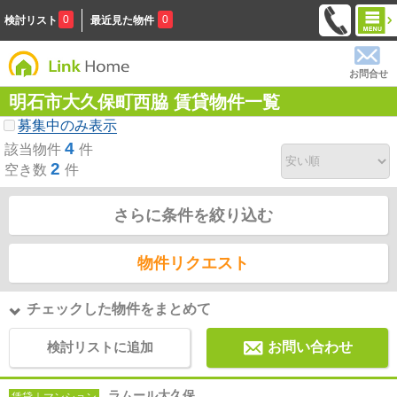
0
0
検討リスト
最近見た物件
お問合せ
明石市大久保町西脇 賃貸物件一覧
募集中のみ表示
4
該当物件
件
2
空き数
件
さらに条件を絞り込む
物件リクエスト
チェックした物件をまとめて
検討リストに追加
お問い合わせ
ラムール大久保
賃貸｜マンション