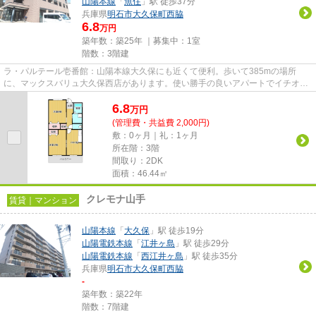
山陽本線
「
魚住
」駅 徒歩37分
兵庫県
明石市
大久保町西脇
6.8
万円
築年数：築25年 ｜募集中：
1室
階数：3階建
ラ・パルテール壱番館：山陽本線大久保にも近くて便利。歩いて385mの場所
に、マックスバリュ大久保西店があります。使い勝手の良いアパートでイチオシ
の物件です。リンクホームは、明...
6.8
万
円
(管理費・共益費 2,000円)
敷：0ヶ月｜礼：1ヶ月
所在階：3階
間取り：2DK
面積：46.44㎡
クレモナ山手
賃貸｜マンション
山陽本線
「
大久保
」駅 徒歩19分
山陽電鉄本線
「
江井ヶ島
」駅 徒歩29分
山陽電鉄本線
「
西江井ヶ島
」駅 徒歩35分
兵庫県
明石市
大久保町西脇
-
築年数：築22年
階数：7階建