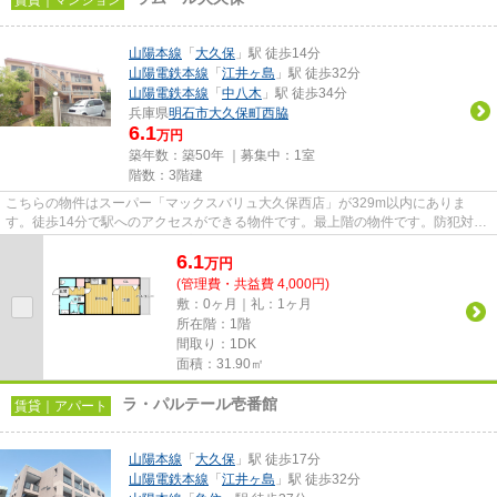
山陽本線
「
大久保
」駅 徒歩14分
山陽電鉄本線
「
江井ヶ島
」駅 徒歩32分
山陽電鉄本線
「
中八木
」駅 徒歩34分
兵庫県
明石市
大久保町西脇
6.1
万円
築年数：築50年 ｜募集中：
1室
階数：3階建
こちらの物件はスーパー「マックスバリュ大久保西店」が329m以内にありま
す。徒歩14分で駅へのアクセスができる物件です。最上階の物件です。防犯対策
もバッチリなマンションタイプの...
6.1
万
円
(管理費・共益費 4,000円)
敷：0ヶ月｜礼：1ヶ月
所在階：1階
間取り：1DK
面積：31.90㎡
ラ・パルテール壱番館
賃貸｜アパート
山陽本線
「
大久保
」駅 徒歩17分
山陽電鉄本線
「
江井ヶ島
」駅 徒歩32分