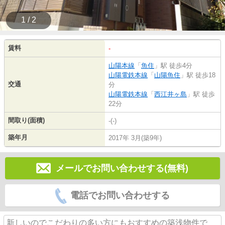
1 / 2
賃料
-
山陽本線
「
魚住
」駅 徒歩4分
山陽電鉄本線
「
山陽魚住
」駅 徒歩18
交通
分
山陽電鉄本線
「
西江井ヶ島
」駅 徒歩
22分
間取り(面積)
-(-)
築年月
2017年 3月(築9年)
メールでお問い合わせする(無料)
電話でお問い合わせする
新しいのでこだわりの多い方にもおすすめの築浅物件で