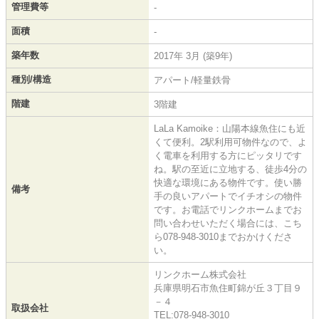
管理費等
-
面積
-
築年数
2017年 3月 (築9年)
種別/構造
アパート/軽量鉄骨
階建
3階建
LaLa Kamoike：山陽本線魚住にも近
くて便利。2駅利用可物件なので、よ
く電車を利用する方にピッタリです
ね。駅の至近に立地する、徒歩4分の
快適な環境にある物件です。使い勝
備考
手の良いアパートでイチオシの物件
です。お電話でリンクホームまでお
問い合わせいただく場合には、こち
ら078-948-3010までおかけくださ
い。
リンクホーム株式会社
兵庫県明石市魚住町錦が丘３丁目９
－４
取扱会社
TEL:078-948-3010