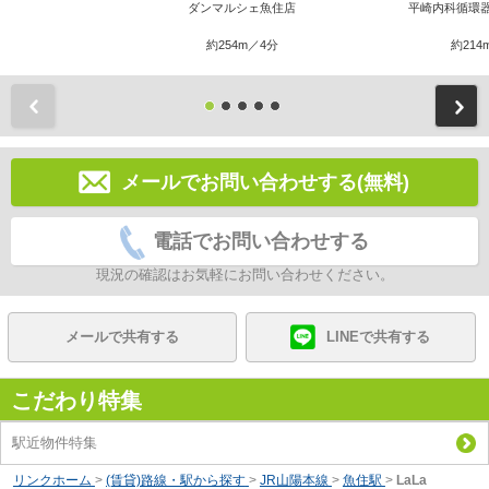
ダンマルシェ魚住店
平崎内科循環
約254m／4分
約214
前
メールでお問い合わせする(無料)
電話でお問い合わせする
現況の確認はお気軽にお問い合わせください。
メールで共有する
LINEで共有する
こだわり特集
駅近物件特集
リンクホーム
>
(賃貸)路線・駅から探す
>
JR山陽本線
>
魚住駅
>
LaLa