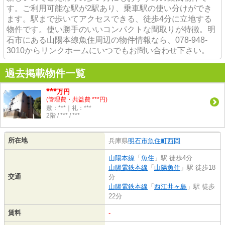
す。ご利用可能な駅が2駅あり、乗車駅の使い分けができ
ます。駅まで歩いてアクセスできる、徒歩4分に立地する
物件です。使い勝手のいいコンパクトな間取りが特徴。明
石市にある山陽本線魚住周辺の物件情報なら、078-948-
3010からリンクホームにいつでもお問い合わせ下さい。
過去掲載物件一覧
***
万円
(管理費・共益費 ***円)
敷：***｜礼：***
2階 / *** / ***
所在地
兵庫県
明石市
魚住町西岡
山陽本線
「
魚住
」駅 徒歩4分
山陽電鉄本線
「
山陽魚住
」駅 徒歩18
交通
分
山陽電鉄本線
「
西江井ヶ島
」駅 徒歩
22分
賃料
-