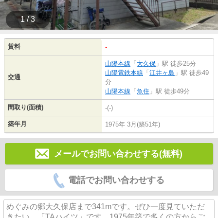
1 / 3
賃料
-
山陽本線
「
大久保
」駅 徒歩25分
山陽電鉄本線
「
江井ヶ島
」駅 徒歩49
交通
分
山陽本線
「
魚住
」駅 徒歩49分
間取り(面積)
-(-)
築年月
1975年 3月(築51年)
メールでお問い合わせする(無料)
電話でお問い合わせする
めぐみの郷大久保店まで341mです。ぜひ一度見ていただ
きたい、「TAハイツ」です。1975年築で多くの方からご