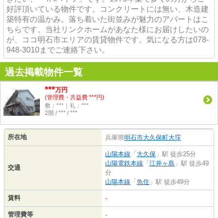
好評頂いている物件です。コンクリートには無い、木造建
築特有の温かみ。落ち着いた街並みが魅力のアパートはこ
ちらです。当社リンクホームがあなた様にお届けしたいの
が、ココ明石市エリアの賃貸物件です。気になる方は078-
948-3010までご連絡下さい。
過去掲載物件一覧
***
万円
(管理費・共益費 ***円)
敷：***｜礼：***
2階 / *** / ***
所在地
兵庫県
明石市
大久保町大窪
山陽本線
「
大久保
」駅 徒歩25分
山陽電鉄本線
「
江井ヶ島
」駅 徒歩49
交通
分
山陽本線
「
魚住
」駅 徒歩49分
賃料
-
管理費等
-