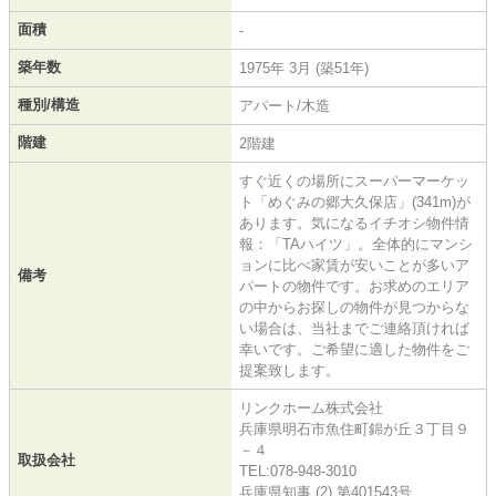
面積
-
築年数
1975年 3月 (築51年)
種別/構造
アパート/木造
階建
2階建
すぐ近くの場所にスーパーマーケッ
ト「めぐみの郷大久保店」(341m)が
あります。気になるイチオシ物件情
報：「TAハイツ」。全体的にマンシ
ョンに比べ家賃が安いことが多いア
備考
パートの物件です。お求めのエリア
の中からお探しの物件が見つからな
い場合は、当社までご連絡頂ければ
幸いです。ご希望に適した物件をご
提案致します。
リンクホーム株式会社
兵庫県明石市魚住町錦が丘３丁目９
－４
取扱会社
TEL:078-948-3010
兵庫県知事 (2) 第401543号