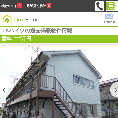
0
0
検討リスト
最近見た物件
お問合せ
TAハイツの過去掲載物件情報
賃料
***
万円