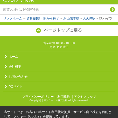
家賃5万円以下物件特集
リンクホーム
>
(賃貸)路線・駅から探す
>
JR山陽本線
>
大久保駅
>
TAハイツ
ページトップに戻る
営業時間:10:00～18：30
定休日: 水曜日
ホーム
会社概要
お問い合わせ
PCサイト
プライバシーポリシー
利用規約
｜アクセスマップ
｜
Copyright(c) リンクホーム株式会社 All rights reserved.
当サイトでは、お客様の当サイト利用状況把握、サービス向上検討を目的と
して、クッキー（Cookie）を使用しています。