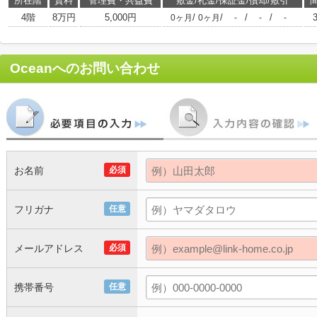
所在階
賃料
管理費・共益費
敷金/礼金/保証金/償却/敷引
4階
8万円
5,000円
/
/
/
/
0ヶ月
0ヶ月
-
-
-
Ocean
へのお問い合わせ
お名前
必須
フリガナ
任意
メールアドレス
必須
携帯番号
任意