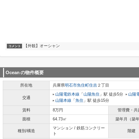
【外観】オーシャン
コメント
Ocean
の物件概要
所在地
兵庫県
明石市
魚住町住吉
２丁目
山陽電鉄本線
「
山陽魚住
」駅 徒歩5分
山陽
交通
山陽本線
「
魚住
」駅 徒歩15分
賃料
8万円
管理費・共
面積
64.73㎡
築年月（築
マンション / 鉄筋コンクリー
種別/構造
階建
ト