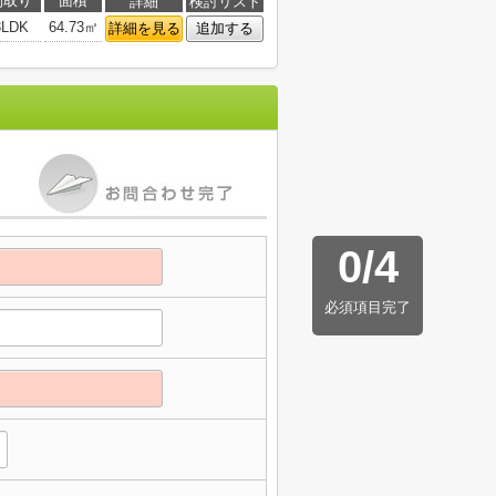
間取り
面積
詳細
検討リスト
3LDK
64.73㎡
詳細を見る
追加する
0
/
4
必須項目完了