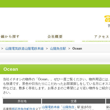
>
山陽電気鉄道山陽電鉄本線
>
山陽魚住駅
>
Ocean
Ocean
当社イチオシの物件の「Ocean」。ぜひ一度ご覧ください。物件周辺には
も快適です。景色や日当たりにこだわったお部屋探しをしている方にオス
件などは、数多く存在します。お客さまのご希望により近い物件をご紹介
さい。
所在地
交通
山陽電鉄本線
「
山陽魚住
」駅 徒歩5分
築
兵庫県
明石市
魚住町住吉
２丁