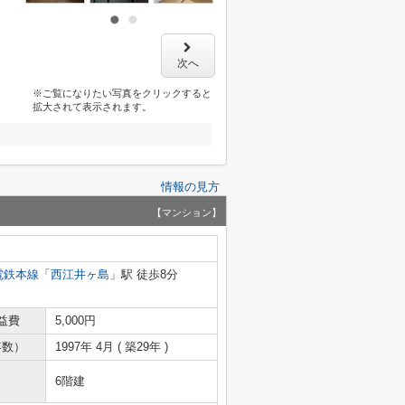
次へ
※ご覧になりたい写真をクリックすると
拡大されて表示されます。
情報の見方
【マンション】
電鉄本線
「
西江井ヶ島
」駅 徒歩8分
益費
5,000円
年数）
1997年 4月 ( 築29年 )
6階建