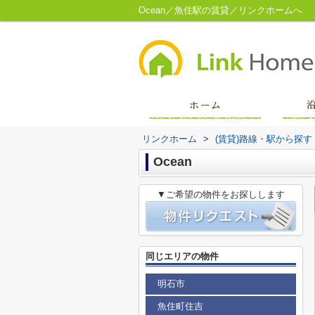
Ocean／魚住駅の賃貸／リンクホームへ
リンクホーム
>
(賃貸)路線・駅から探す
Ocean
▼ご希望の物件をお探しします
同じエリアの物件
明石市
魚住町住吉