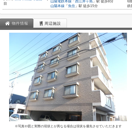
山陽電鉄本線
「
西江井ヶ島
」駅 徒歩8分
6
目
山陽本線
「
魚住
」駅 徒歩15分
鉄
物件情報
周辺施設
※写真や図と実際の現状とが異なる場合は現状を優先させていただきます