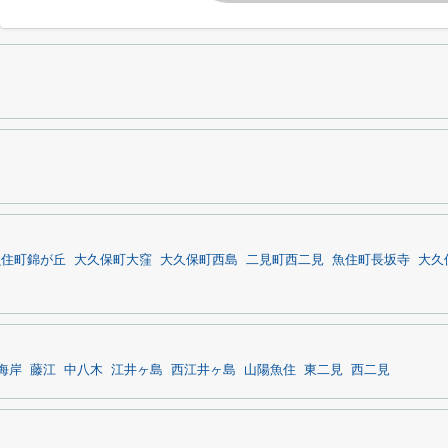
魚住町錦が丘
大久保町大窪
大久保町西島
二見町西二見
魚住町長坂寺
大久
海岸
藤江
中八木
江井ヶ島
西江井ヶ島
山陽魚住
東二見
西二見