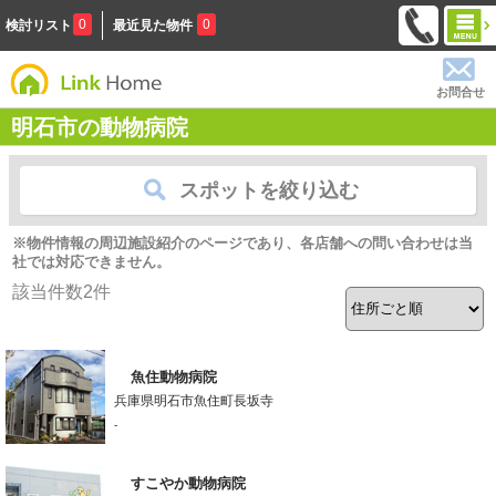
0
0
検討リスト
最近見た物件
お問合せ
明石市の動物病院
スポットを絞り込む
※物件情報の周辺施設紹介のページであり、各店舗への問い合わせは当
社では対応できません。
該当件数
2
件
魚住動物病院
兵庫県明石市魚住町長坂寺
-
すこやか動物病院