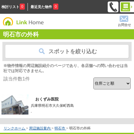
0
0
検討リスト
最近見た物件
お問合せ
明石市の外科
スポットを絞り込む
※物件情報の周辺施設紹介のページであり、各店舗への問い合わせは当
社では対応できません。
該当件数
1
件
おくずみ医院
兵庫県明石市大久保町西島
-
リンクホーム
>
周辺施設案内
>
明石市
>
明石市の外科