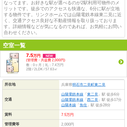
なってます。お好きな駅が選べるのが2駅利用可物件のメ
リットです。徒歩でのアクセスも快適な、6分に駅が立地
する物件です。リンクホームでは山陽電鉄本線東二見に近
く、交通アクセス良好な不動産情報を取り扱っておりま
す。詳細情報などが気になるのであれば、お気軽にお問い
合わせください。
空室一覧
7.5
万
円
NEW
(管理費・共益費 2,000円)
敷：0ヶ月｜礼：7.4万円
2階 / 2LDK / 57.63㎡
所在地
兵庫県
明石市
二見町東二見
山陽電鉄本線
「
東二見
」駅 徒歩6分
交通
山陽電鉄本線
「
西二見
」駅 徒歩17分
山陽本線
「
魚住
」駅 徒歩28分
賃料
7.5万円
管理費等
2,000円