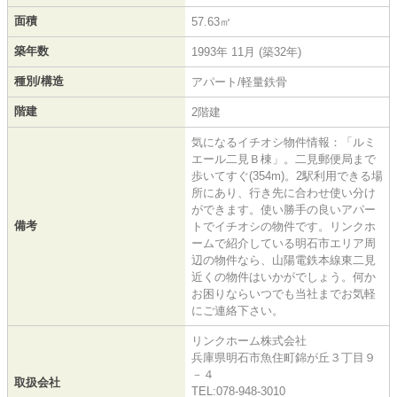
面積
57.63㎡
築年数
1993年 11月 (築32年)
種別/構造
アパート/軽量鉄骨
階建
2階建
気になるイチオシ物件情報：「ルミ
エール二見Ｂ棟」。二見郵便局まで
歩いてすぐ(354m)。2駅利用できる場
所にあり、行き先に合わせ使い分け
ができます。使い勝手の良いアパー
備考
トでイチオシの物件です。リンクホ
ームで紹介している明石市エリア周
辺の物件なら、山陽電鉄本線東二見
近くの物件はいかがでしょう。何か
お困りならいつでも当社までお気軽
にご連絡下さい。
リンクホーム株式会社
兵庫県明石市魚住町錦が丘３丁目９
－４
取扱会社
TEL:078-948-3010