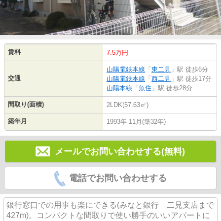
賃料
7.5万円
山陽電鉄本線
「
東二見
」駅 徒歩6分
交通
山陽電鉄本線
「
西二見
」駅 徒歩17分
山陽本線
「
魚住
」駅 徒歩28分
間取り(面積)
2LDK(57.63㎡)
築年月
1993年 11月(築32年)
メールでお問い合わせする(無料)
電話でお問い合わせする
銀行窓口での用事も楽にできる(みなと銀行 二見支店まで
427m)。コンパクトな間取りで使い勝手のいいアパートに