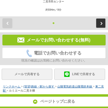
二見市民センター
約594m／8分
前
メールでお問い合わせする(無料)
電話でお問い合わせする
現況の確認はお気軽にお問い合わせください。
メールで共有する
LINEで共有する
リンクホーム
>
(賃貸)路線・駅から探す
>
山陽電気鉄道山陽電鉄本線
>
東二見
駅
>
ルミエール二見Ｂ棟
ページトップに戻る