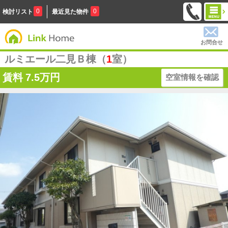
0
0
検討リスト
最近見た物件
お問合せ
ルミエール二見Ｂ棟（
1
室）
賃料
7.5万円
空室情報を確認