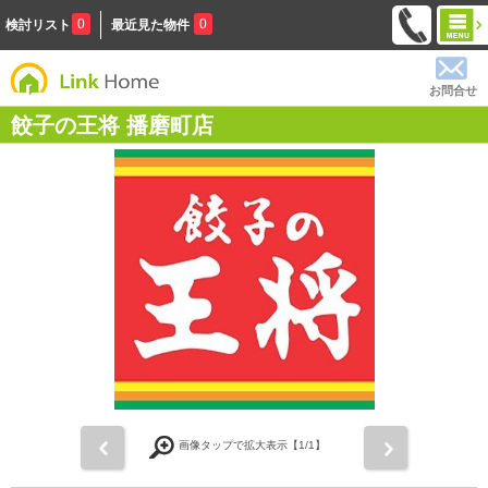
0
0
検討リスト
最近見た物件
お問合せ
餃子の王将 播磨町店
前
次
画像タップで拡大表示【
1
/1】