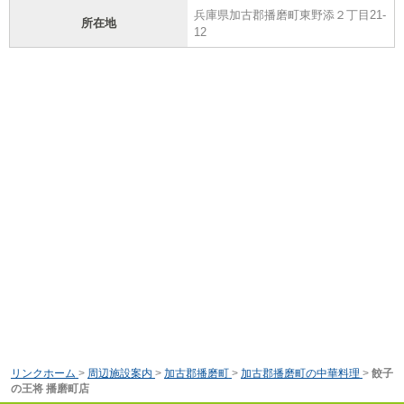
兵庫県加古郡播磨町東野添２丁目21-
所在地
12
リンクホーム
>
周辺施設案内
>
加古郡播磨町
>
加古郡播磨町の中華料理
>
餃子
の王将 播磨町店