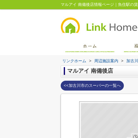
マルアイ 南備後店情報ページ｜魚住駅の
リンクホーム
>
周辺施設案内
>
加古
マルアイ 南備後店
<<加古川市のスーパーの一覧へ