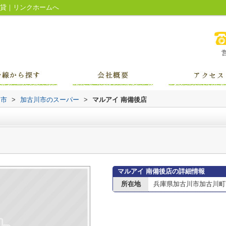
賃貸｜リンクホームへ
川市
>
加古川市のスーパー
>
マルアイ 南備後店
マルアイ 南備後店の詳細情報
所在地
兵庫県加古川市加古川町南