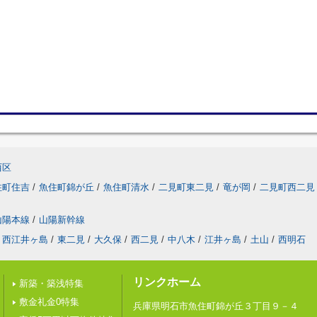
西区
住町住吉
/
魚住町錦が丘
/
魚住町清水
/
二見町東二見
/
竜が岡
/
二見町西二見
山陽本線
/
山陽新幹線
西江井ヶ島
/
東二見
/
大久保
/
西二見
/
中八木
/
江井ヶ島
/
土山
/
西明石
リンクホーム
新築・築浅特集
敷金礼金0特集
兵庫県明石市魚住町錦が丘３丁目９－４