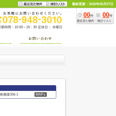
最終更新：2026年08月07日
00
00
件
件
最近見た物件
検討リスト
営業時間：10:00～18：30
定休日： 水曜日
備後356-1
MAP
▼