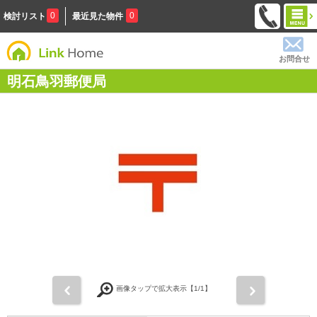
0
0
検討リスト
最近見た物件
お問合せ
明石鳥羽郵便局
前
次
画像タップで拡大表示【
1
/1】