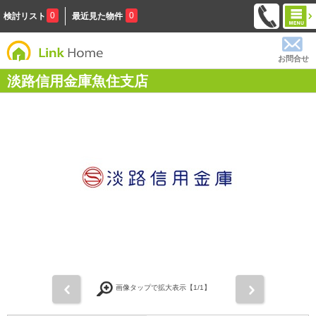
0
0
検討リスト
最近見た物件
お問合せ
淡路信用金庫魚住支店
前
次
画像タップで拡大表示【
1
/1】