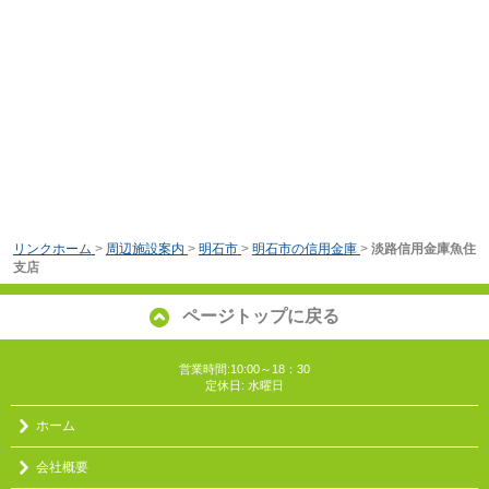
リンクホーム
>
周辺施設案内
>
明石市
>
明石市の信用金庫
>
淡路信用金庫魚住
支店
ページトップに戻る
営業時間:10:00～18：30
定休日: 水曜日
ホーム
会社概要