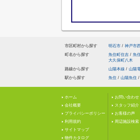
市区町村から探す
明石市
/
神戸市
町名から探す
魚住町住吉
/
魚
大久保町八木
路線から探す
山陽本線
/
山陽
駅から探す
魚住
/
山陽魚住
/
ホーム
お問い合わせ
会社概要
スタッフ紹介
プライバシーポリシー
お客様の声
利用規約
周辺施設検索
サイトマップ
物件カタログ