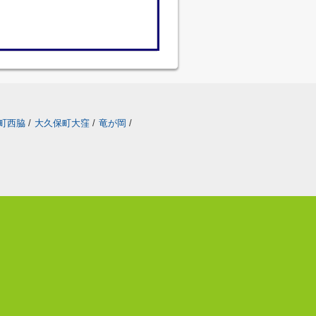
町西脇
/
大久保町大窪
/
竜が岡
/