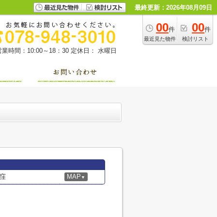
最終更新：2026年08月09日
00
00
件
件
最近見た物件
検討リスト
営業時間：10:00～18：30
定休日： 水曜日
窪
MAP
▼