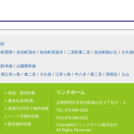
西区
住町西岡
/
魚住町清水
/
魚住町長坂寺
/
二見町東二見
/
魚住町錦が丘
/
大久保
電鉄本線
/
山陽新幹線
西江井ヶ島
/
東二見
/
大久保
/
江井ヶ島
/
中八木
/
西二見
/
西明石
/
土山
リンクホーム
新築・築浅特集
敷金礼金0特集
兵庫県明石市魚住町錦が丘３丁目９－４
家賃5万円以下物件特集
TEL:078-948-3010
ペット可物件特集
FAX:078-948-3011
駅近物件特集
Copyright(c) リンクホーム株式会社
All Rights Reserved.