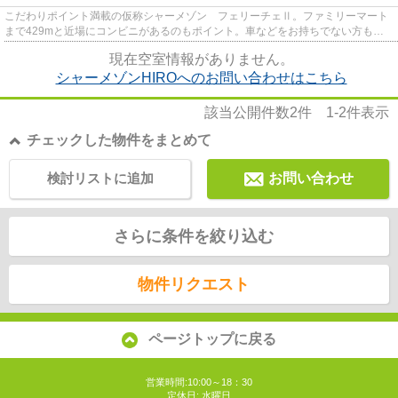
こだわりポイント満載の仮称シャーメゾン フェリーチェⅡ。ファミリーマート
まで429mと近場にコンビニがあるのもポイント。車などをお持ちでない方も安
心の、駅近徒歩15分の物件となっ...
現在空室情報がありません。
シャーメゾンHIROへのお問い合わせはこちら
該当公開件数
2
件
1-2
件表示
チェックした物件をまとめて
検討リストに追加
お問い合わせ
さらに条件を絞り込む
物件リクエスト
ページトップに戻る
営業時間:10:00～18：30
定休日: 水曜日