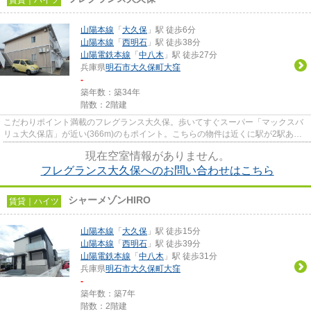
山陽本線
「
大久保
」駅 徒歩6分
山陽本線
「
西明石
」駅 徒歩38分
山陽電鉄本線
「
中八木
」駅 徒歩27分
兵庫県
明石市
大久保町大窪
-
築年数：築34年
階数：2階建
こだわりポイント満載のフレグランス大久保。歩いてすぐスーパー「マックスバ
リュ大久保店」が近い(366m)のもポイント。こちらの物件は近くに駅が2駅あり
ますので利便性の良いハイツ。...
現在空室情報がありません。
フレグランス大久保へのお問い合わせはこちら
シャーメゾンHIRO
賃貸｜ハイツ
山陽本線
「
大久保
」駅 徒歩15分
山陽本線
「
西明石
」駅 徒歩39分
山陽電鉄本線
「
中八木
」駅 徒歩31分
兵庫県
明石市
大久保町大窪
-
築年数：築7年
階数：2階建