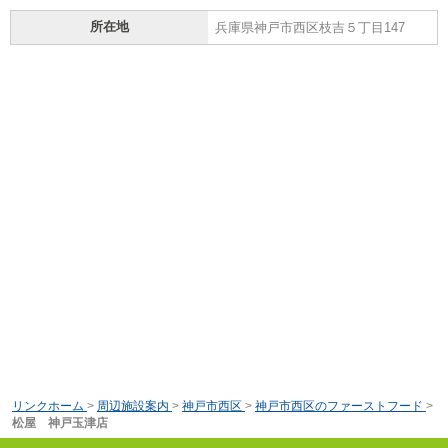
所在地
兵庫県神戸市西区枝吉５丁目147
リンクホーム
>
周辺施設案内
>
神戸市西区
>
神戸市西区のファーストフード
>
松屋 神戸玉津店