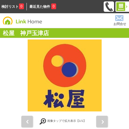
0
0
検討リスト
最近見た物件
お問合せ
松屋 神戸玉津店
前
次
画像タップで拡大表示【
1
/1】