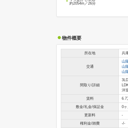
約2054m／26分
物件概要
所在地
兵
山
交通
山
山
3L
間取り/詳細
LD
洋室
賃料
6.
敷金/礼金/保証金
0ヶ
更新料
-
権利金/雑費
-/-