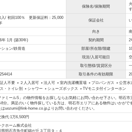
保険名/保険期間
す
加入/
初回100％ 更新保証料：25,000
保証会社
年
向き
96年 1月 (築30年)
契約期間
2
ンション/鉄骨造
部屋/所在階/階建
1
現況/入居可能日
取引態様/賃貸区分
254414
取引条件の有効期限
2
証人不要
２人入居可
法人可
室内洗濯機置場
プロパンガス
公営水
ス・トイレ別
シャワー
シューズボックス
TVモニタ付インターホン
ファミールS」の物件情報をお探しならお気軽にお問い合わせ下さい。明石市
歩8分。満足のいく物件探している方は、明石市エリアにある物件はいかがですか。物
はuozumi@link-home.co.jpよりお問い合わせください。
換代:1万6,500円
ンクホーム株式会社
庫県明石市魚住町錦が丘３丁目９－４