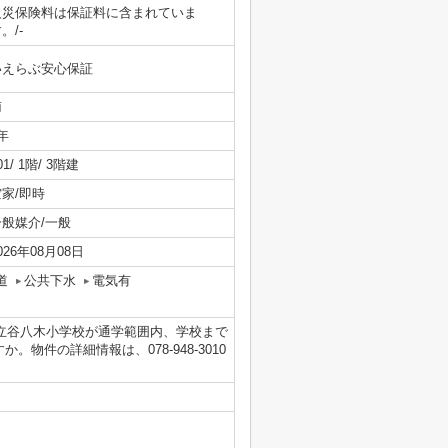
火災保険料は保証料に含まれていま
。/-
いえらぶ安心保証
南
年
01/ 1階/ 3階建
空家/即時
一般媒介/一般
026年08月08日
道
公共下水
電気有
立谷八木小学校が通学範囲内、学校まで
件の詳細情報は、078-948-3010