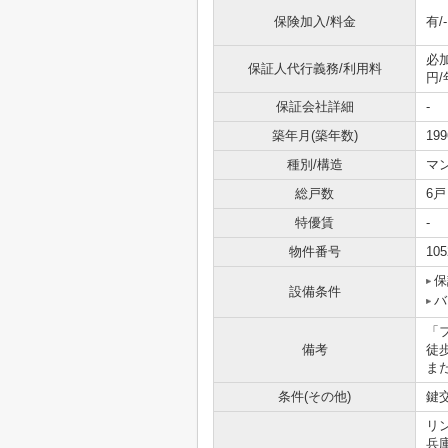
保険加入/料金
有/-
必
保証人代行義務/利用料
円/
保証会社詳細
-
築年月(築年数)
19
種別/構造
マ
総戸数
6戸
特優賃
-
物件番号
105
保
設備条件
バ
「
備考
徒
また
条件(その他)
鍵交
リ
兵