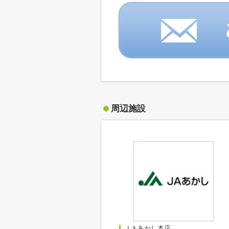
周辺施設
ＪＡあかし本店