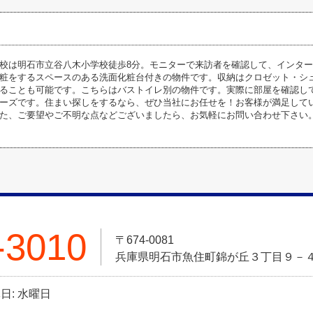
校は明石市立谷八木小学校徒歩8分。モニターで来訪者を確認して、インタ
粧をするスペースのある洗面化粧台付きの物件です。収納はクロゼット・シ
ることも可能です。こちらはバストイレ別の物件です。実際に部屋を確認し
ーズです。住まい探しをするなら、ぜひ当社にお任せを！お客様が満足して
た、ご要望やご不明な点などございましたら、お気軽にお問い合わせ下さい
-3010
〒674-0081
兵庫県明石市魚住町錦が丘３丁目９－
休日: 水曜日