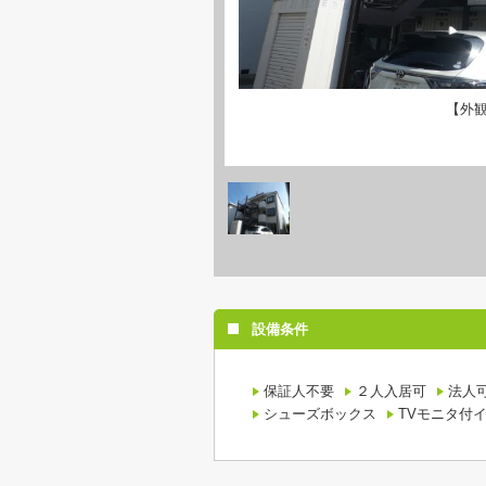
【外
設備条件
保証人不要
２人入居可
法人
シューズボックス
TVモニタ付