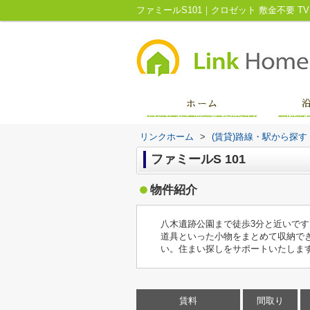
リンクホーム
>
(賃貸)路線・駅から探す
ファミールS 101
物件紹介
八木遺跡公園まで徒歩3分と近いで
道具といった小物をまとめて収納できる洗面
い。住まい探しをサポートいたしま
賃料
間取り