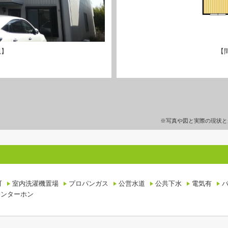
観】
【
※写真や図と実際の現状と
可
室内洗濯機置場
プロパンガス
公営水道
公共下水
電気有
インターホン