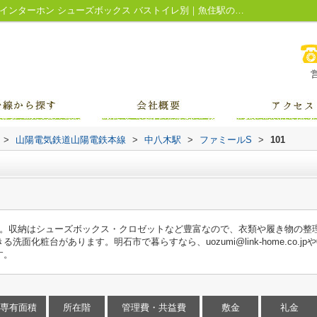
ファミールS101｜クロゼット 敷金不要 TVインターホン シューズボックス バストイレ別｜魚住駅の賃貸｜リンクホームへ
>
山陽電気鉄道山陽電鉄本線
>
中八木駅
>
ファミールS
>
101
す。収納はシューズボックス・クロゼットなど豊富なので、衣類や履き物の整
化粧台があります。明石市で暮らすなら、uozumi@link-home.co.jpや07
す。
専有面積
所在階
管理費・共益費
敷金
礼金