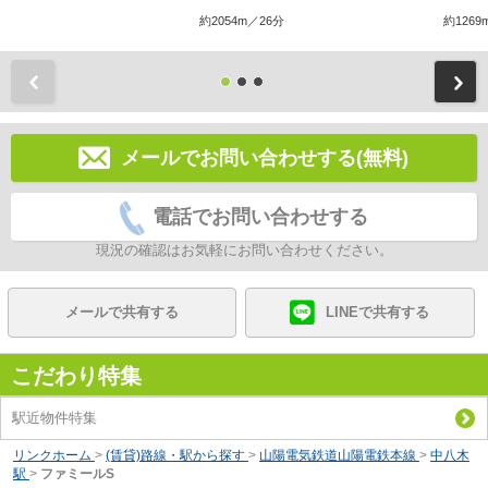
約2054m／26分
約1269
前
メールでお問い合わせする(無料)
電話でお問い合わせする
現況の確認はお気軽にお問い合わせください。
メールで共有する
LINEで共有する
こだわり特集
駅近物件特集
リンクホーム
>
(賃貸)路線・駅から探す
>
山陽電気鉄道山陽電鉄本線
>
中八木
駅
>
ファミールS