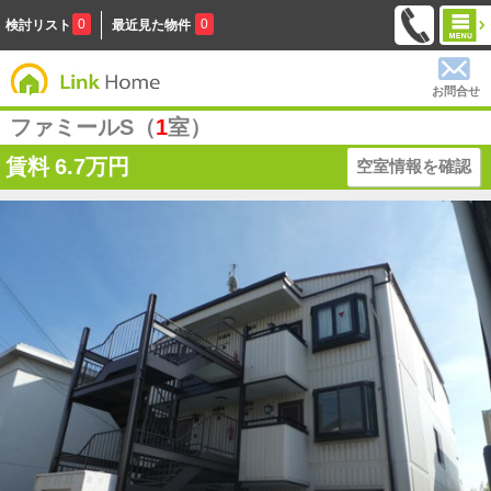
0
0
検討リスト
最近見た物件
お問合せ
ファミールS（
1
室）
賃料
6.7万円
空室情報を確認