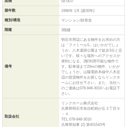
面積
58.00㎡
築年数
1996年 1月 (築30年)
種別/構造
マンション/鉄骨造
階建
3階建
明石市周辺にある物件をお求めの方
は「ファミールS」はいかがでしょ
うか。八木遺跡公園まで徒歩3分と近
いです。様々な場所へのアクセスが
便利になる、2駅利用可能な物件で
備考
す。駐車場まで20mの物件、いかが
でしょうか。山陽電鉄本線中八木近
辺の賃貸物件をお探しならリンクホ
ームにお任せ下さい。また、当社へ
のご連絡は078-948-3010へお電話下
さい。
リンクホーム株式会社
兵庫県明石市魚住町錦が丘３丁目９
－４
取扱会社
TEL:078-948-3010
兵庫県知事 (2) 第401543号