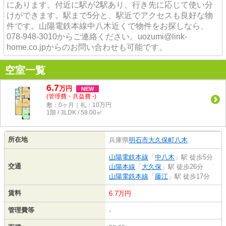
にあります。付近に駅が2駅あり、行き先に応じて使い分
けができます。駅まで5分と、駅近でアクセスも良好な物
件です。山陽電鉄本線中八木近くで物件をお探しなら、
078-948-3010からご連絡ください。uozumi@link-
home.co.jpからのお問い合わせも可能です。
空室一覧
6.7
万
円
NEW
(管理費・共益費 -)
敷：0ヶ月｜礼：10万円
1階 / 3LDK / 58.00㎡
所在地
兵庫県
明石市
大久保町八木
山陽電鉄本線
「
中八木
」駅 徒歩5分
交通
山陽本線
「
大久保
」駅 徒歩26分
山陽電鉄本線
「
藤江
」駅 徒歩17分
賃料
6.7万円
管理費等
-