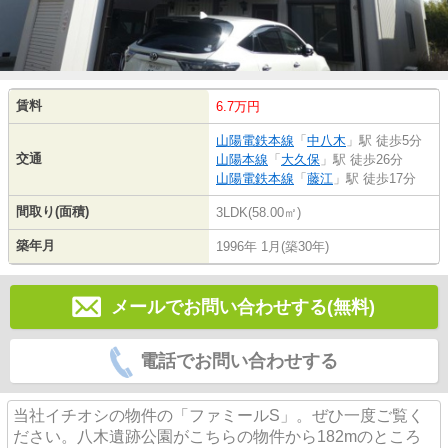
賃料
6.7万円
山陽電鉄本線
「
中八木
」駅 徒歩5分
交通
山陽本線
「
大久保
」駅 徒歩26分
山陽電鉄本線
「
藤江
」駅 徒歩17分
間取り(面積)
3LDK(58.00㎡)
築年月
1996年 1月(築30年)
メールでお問い合わせする(無料)
電話でお問い合わせする
当社イチオシの物件の「ファミールS」。ぜひ一度ご覧く
ださい。八木遺跡公園がこちらの物件から182mのところ